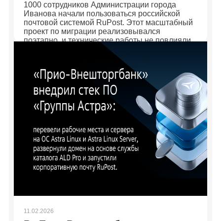
1000 сотрудников Администрации города
Иванова начали пользоваться российской
почтовой системой RuPost. Этот масштабный
проект по миграции реализовывался
поэтапно, и технические работы не повлияли
на доступность ИТ-сервисов заказчика.
Специалисты создали надежную и
защищенную среду с возможностью
дальнейшей интеграции других решений
экосистемы «Группы Астра», включая
почтовый клиент Desktop X и мобильное
рабочее место WorksPad.
11.02.2026