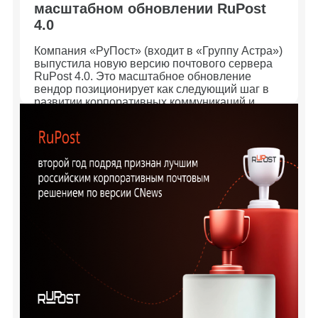
масштабном обновлении RuPost
4.0
Компания «РуПост» (входит в «Группу Астра»)
выпустила новую версию почтового сервера
RuPost 4.0. Это масштабное обновление
вендор позиционирует как следующий шаг в
развитии корпоративных коммуникаций и
средств обеспечения высокой доступности
ИТ‑сервисов.