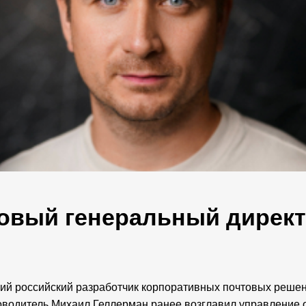
новый генеральный дирек
щий российский разработчик корпоративных почтовых реше
оводитель Михаил Геллерман ранее возглавил управление 