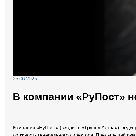
25.06.2025
В компании «РуПост» 
Компания «РуПост» (входит в «Группу Астра»), веду
должность генерального директора. Предыдущий рук