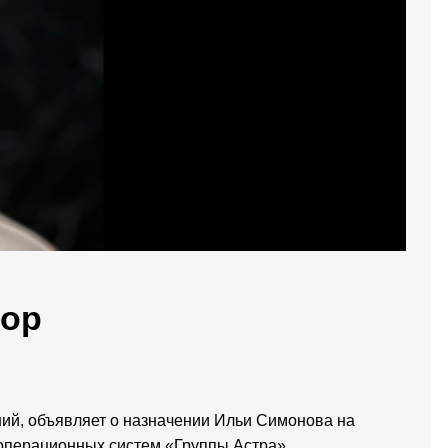
тор
ний, объявляет о назначении Ильи Симонова на
операционных систем «Группы Астра».