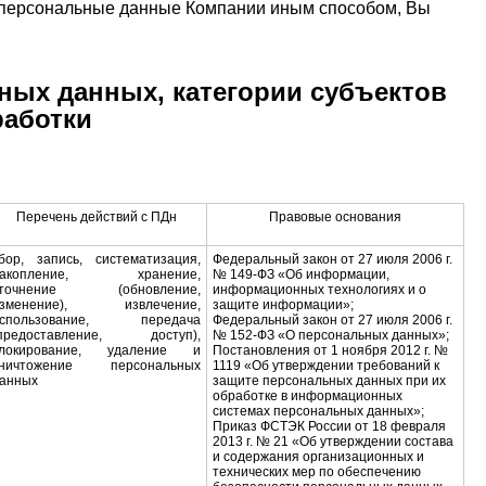
 персональные данные Компании иным способом, Вы
ных данных, категории субъектов
работки
Перечень действий с ПДн
Правовые основания
бор, запись, систематизация,
Федеральный закон от 27 июля 2006 г.
накопление, хранение,
№ 149-ФЗ «Об информации,
уточнение (обновление,
информационных технологиях и о
изменение), извлечение,
защите информации»;
использование, передача
Федеральный закон от 27 июля 2006 г.
предоставление, доступ),
№ 152-ФЗ «О персональных данных»;
блокирование, удаление и
Постановления от 1 ноября 2012 г. №
уничтожение персональных
1119 «Об утверждении требований к
анных
защите персональных данных при их
обработке в информационных
системах персональных данных»;
Приказ ФСТЭК России от 18 февраля
2013 г. № 21 «Об утверждении состава
и содержания организационных и
технических мер по обеспечению