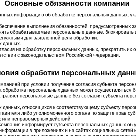
Основные обязанности компании
данных информацию об обработке персональных данных, ука
обеспечения выполнения обязанностей, предусмотренных з
нять обрабатываемые персональные данные, блокировать и
енужными для заявленной цели обработки.
х данных.
гласия на обработку персональных данных, прекратить их 
етствии с законодательством Российской Федерации.
ловия обработки персональных дан
омпанией при условии получения согласия субъекта персо
а обработка персональных данных может осуществляться бе
остраняет персональные данные без согласия субъекта пер
х данных, относящихся к соответствующему субъекту перс
ставителя либо уполномоченного органа по защите прав су
 или неправомерных действий.
 Компания информирует субъекта персональных данных об у
 информации в приложениях и на сайтах социальных сетей 