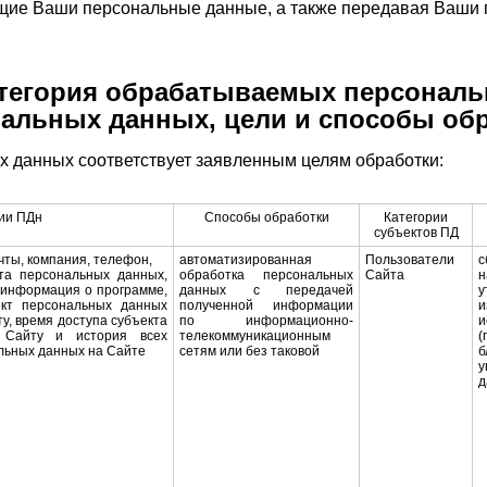
щие Ваши персональные данные, а также передавая Ваши
тегория обрабатываемых персональ
альных данных, цели и способы об
 данных соответствует заявленным целям обработки:
ии ПДн
Способы обработки
Категории
субъектов ПД
чты, компания, телефон,
автоматизированная
Пользователи
с
кта персональных данных,
обработка персональных
Сайта
, информация о программе,
данных с передачей
кт персональных данных
полученной информации
у, время доступа субъекта
по информационно-
 Сайту и история всех
телекоммуникационным
(
льных данных на Сайте
сетям или без таковой
д